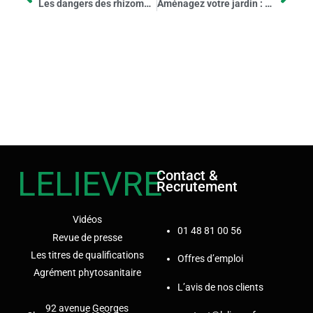
Les dangers des rhizomes de bambous sur les fondations : comment garder le contrôle ?
Aménagez votre jardin : comment bénéficier du crédit d’impôt et de la déduction fiscale pour mes travaux de paysagisme ?
LELIEVRE
Contact &
Recrutement
Vidéos
01 48 81 00 56
Revue de presse
Les titres de qualifications
Offres d’emploi
Agrément phytosanitaire
L’avis de nos clients
92 avenue Georges