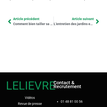
Article précédent
Article suivant
Comment bien tailler sa haie ?
L’entretien des jardins en île-de-France par l’entreprise Lelièvre
LELIEVRE
Contact &
Recrutement
Vidéos
01 48 81 00 56
Revue de presse