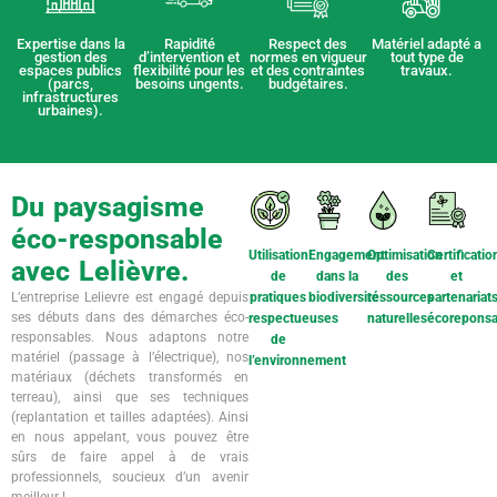
Expertise dans la
Rapidité
Respect des
Matériel adapté a
gestion des
d’intervention et
normes en vigueur
tout type de
espaces publics
flexibilité pour les
et des contraintes
travaux.
(parcs,
besoins ungents.
budgétaires.
infrastructures
urbaines).
Du paysagisme
éco-responsable
Utilisation
Engagement
Optimisation
Certificatio
avec Lelièvre.
de
dans la
des
et
L’entreprise Lelievre est engagé depuis
pratiques
biodiversité
ressources
partenariat
ses débuts dans des démarches éco-
respectueuses
naturelles
écoreponsa
responsables. Nous adaptons notre
de
matériel (passage à l’électrique), nos
l’environnement
matériaux (déchets transformés en
terreau), ainsi que ses techniques
(replantation et tailles adaptées). Ainsi
en nous appelant, vous pouvez être
sûrs de faire appel à de vrais
professionnels, soucieux d’un avenir