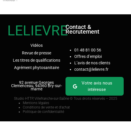
meilleur !
LELIEVRE
Contact &
Recrutement
Vidéos
01 48 81 00 56
Revue de presse
Offres d’emploi
Les titres de qualifications
L’avis de nos clients
Agrément phytosanitaire
contact@lelievre.fr
92 avenue Georges
Votre avis nous
Clemenceau, 94360 Bry-sur-
marne
intéresse
Studio HTTP, Villefranche-sur-Saône
© Tous droits réservés – 2025
Mentions légales
Conditions de vente et d’achat
Politique de confidentialité