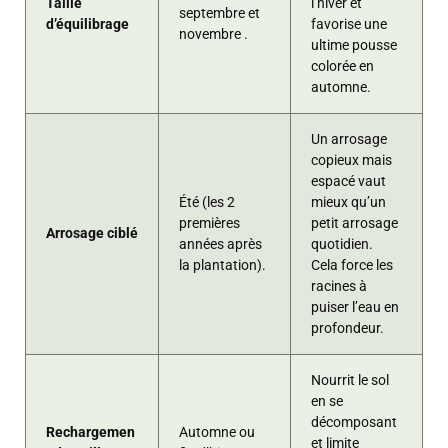
Taille
l’hiver et
septembre et
d’équilibrage
favorise une
novembre .
ultime pousse
colorée en
automne.
Un arrosage
copieux mais
espacé vaut
Été (les 2
mieux qu’un
premières
petit arrosage
Arrosage ciblé
années après
quotidien.
la plantation).
Cela force les
racines à
puiser l’eau en
profondeur.
Nourrit le sol
en se
décomposant
Rechargemen
Automne ou
et limite