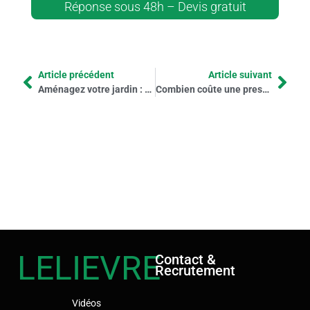
Réponse sous 48h – Devis gratuit
Article précédent
Article suivant
Aménagez votre jardin : comment bénéficier du crédit d’impôt et de la déduction fiscale pour mes travaux de paysagisme ?
Combien coûte une prestation de fauchage à l’hectare ?
LELIEVRE
Contact &
Recrutement
Vidéos