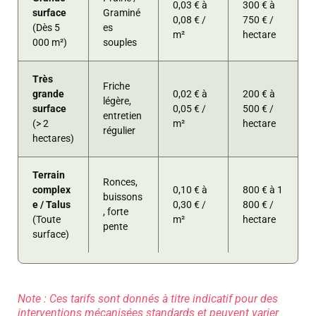
0,03 € à
300 € à
surface
Graminé
0,08 € /
750 € /
(Dès 5
es
m²
hectare
000 m²)
souples
Très
Friche
grande
0,02 € à
200 € à
légère,
surface
0,05 € /
500 € /
entretien
(> 2
m²
hectare
régulier
hectares)
Terrain
Ronces,
complex
0,10 € à
800 € à 1
buissons
e / Talus
0,30 € /
800 € /
, forte
(Toute
m²
hectare
pente
surface)
Note : Ces tarifs sont donnés à titre indicatif pour des
interventions mécanisées standards et peuvent varier