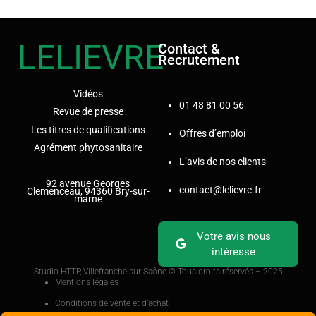
LELIEVRE
Contact &
Recrutement
Vidéos
01 48 81 00 56
Revue de presse
Les titres de qualifications
Offres d’emploi
Agrément phytosanitaire
L’avis de nos clients
92 avenue Georges
contact@lelievre.fr
Clemenceau, 94360 Bry-sur-
marne
Votre avis nous
intéresse
Studio HTTP, Villefranche-sur-Saône
© Tous droits réservés – 2025
Mentions légales
Conditions de vente et d’achat