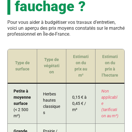
fauchage ?
Pour vous aider à budgétiser vos travaux d’entretien,
voici un aperçu des prix moyens constatés sur le marché
professionnel en Île-de-France.
Estimati
Estimati
Type de
Type de
on du
on du
végétati
surface
prix au
prix à
on
m²
l’hectare
Petite à
Non
Herbes
moyenne
0,15 € à
applicabl
hautes
surface
0,45 € /
e
classique
(< 2 500
m²
(tarificati
s
m²)
on au m²)
Grande
Prairie /